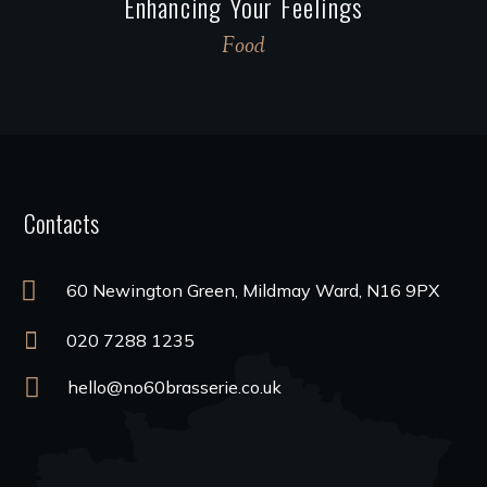
Enhancing Your Feelings
Food
Contacts
60 Newington Green, Mildmay Ward, N16 9PX
020 7288 1235
hello@no60brasserie.co.uk